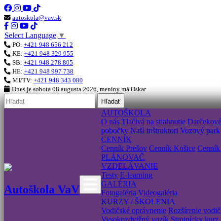
autoskola@vav.sk
Select Language
▼
PO:
+421 948 656 212
KE:
+421 948 329 955
SB:
+421 948 278 805
HE:
+421 948 997 738
MI/TV:
+421 948 343 080
Dnes je
sobota 08.augusta 2026
, meniny má
Oskar
Hľadať
AUTOŠKOLA
O nás
Tlačivá na stiahnutie
Darčekov
pobočky
Naši inštruktori
Vozový park
CENNÍK
Cenník Prešov
Cenník Košice
Cenník
PLÁNOVAČ
VZDELÁVANIE
Testy
E-learning
GALÉRIA
Autoškola VaV
Fotogaléria
Videogaléria
KURZY / ŠKOLENIA
Vodičské oprávnenie
Rozšírenie vodi
Vysokozdvižný vozík
Strojnícky kurz