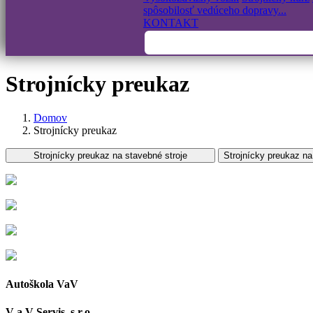
spôsobilosť vedúceho dopravy...
KONTAKT
Strojnícky preukaz
Domov
Strojnícky preukaz
Strojnícky preukaz na stavebné stroje
Strojnícky preukaz na
Autoškola VaV
V a V Servis, s.r.o.