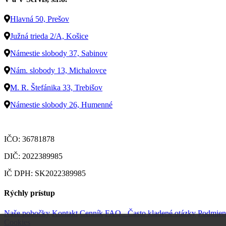
Hlavná 50, Prešov
Južná trieda 2/A, Košice
Námestie slobody 37, Sabinov
Nám. slobody 13, Michalovce
M. R. Štefánika 33, Trebišov
Námestie slobody 26, Humenné
IČO: 36781878
DIČ: 2022389985
IČ DPH: SK2022389985
Rýchly prístup
Naše pobočky
Kontakt
Cenník
FAQ - Často kladené otázky
Podmien
Cookies