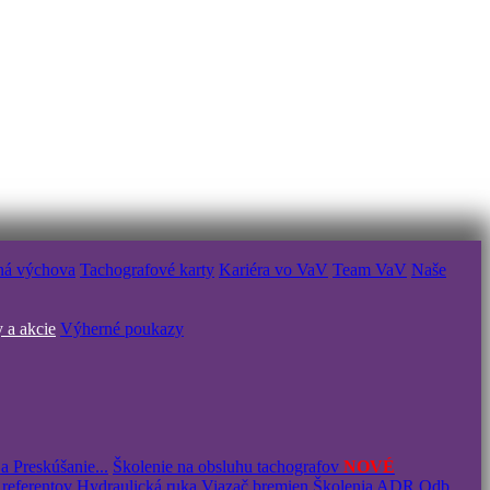
ná výchova
Tachografové karty
Kariéra vo VaV
Team VaV
Naše
 a akcie
Výherné poukazy
a Preskúšanie...
Školenie na obsluhu tachografov
NOVÉ
 referentov
Hydraulická ruka
Viazač bremien
Školenia ADR
Odb.