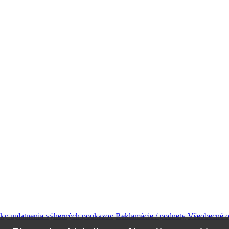
ky uplatnenia výherných poukazov
Reklamácie / podnety
Všeobecné 