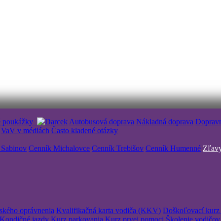
é poukážky
Autobusová doprava
Nákladná doprava
Doprav
VaV v médiách
Často kladené otázky
 Sabinov
Cenník Michalovce
Cenník Trebišov
Cenník Humenné
Zľavy
čského oprávnenia
Kvalifikačná karta vodiča (KKV)
Doškoľovací kurz 
Kondičné jazdy
Kurz parkovania
Kurz prvej pomoci
Školenie vodičov