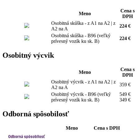
Cena s
Meno
DPH
Osobitná skúška - z A1 na A2 | z
224 €
A2 na A
Osobitná skúška - B96 (veľký
224 €
prívesný vozík ku sk. B)
Osobitný výcvik
Cena s
Meno
DPH
Osobitný výcvik - z A1 na A2 | z
359 €
A2 na A
Osobitný výcvik - B96 (veľký
549 €
prívesný vozík ku sk. B)
349 €
Odborná spôsobilosť
Meno
Cena s DPH