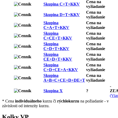
Cena na
Skupina C+T+KKV
vyžiadanie
Cena na
Skupina D+T+KKV
vyžiadanie
Skupina
Cena na
C+A+T+KKV
vyžiadanie
Skupina
Cena na
C+CE+T+KKV
vyžiadanie
Skupina
Cena na
C+D+T+KKV
vyžiadanie
Skupina
Cena na
CE+D+T+KKV
vyžiadanie
Skupina
Cena na
C+D+CE+A+KKV
vyžiadanie
Skupina
Cena na
A+B+C+CE+D+DE+T
vyžiadanie
-
Skupina X
?
ZĽ
(Viac
* Cena
individuálneho
kurzu či
rýchlokurzu
na požiadanie - v
závislosti od intenzity kurzu.
Kolky VP