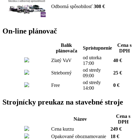
Odborná spôsobilosť
308 €
On-line plánovač
Balík
Cena s
Sprístupnenie
plánovača
DPH
od utorka
Zlatý VaV
40 €
17:00
od stredy
Strieborný
25 €
09:00
od stredy
Free
0 €
14:00
Strojnícky preukaz na stavebné stroje
Cena s
Názov
DPH
Cena kurzu
249 €
Opakované oboznamovanie
18 €