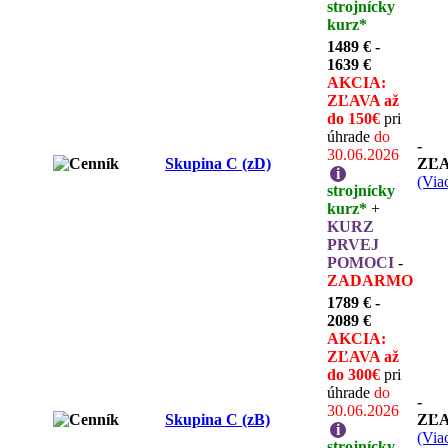
strojnícky
kurz*
1489 € -
1639 €
AKCIA:
ZĽAVA až
do 150€
pri
úhrade
do
-
30.06.2026
Skupina C (zD)
ZĽ
i
(Viac
strojnícky
kurz*
+
KURZ
PRVEJ
POMOCI
-
ZADARMO
1789 € -
2089 €
AKCIA:
ZĽAVA až
do 300€
pri
úhrade
do
-
30.06.2026
Skupina C (zB)
ZĽ
i
(Viac
strojnícky