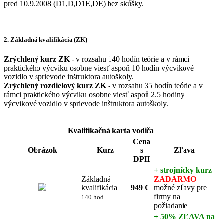
pred 10.9.2008 (D1,D,D1E,DE) bez skúšky.
2. Základná kvalifikácia (ZK)
Zrýchlený kurz ZK
- v rozsahu 140 hodín teórie a v rámci
praktického výcviku osobne viesť aspoň 10 hodín výcvikové
vozidlo v sprievode inštruktora autoškoly.
Zrýchlený rozdielový kurz ZK
- v rozsahu 35 hodín teórie a v
rámci praktického výcviku osobne viesť aspoň 2.5 hodiny
výcvikové vozidlo v sprievode inštruktora autoškoly.
Kvalifikačná karta vodiča
Cena
Obrázok
Kurz
s
Zľava
DPH
+ strojnícky kurz
Základná
ZADARMO
kvalifikácia
949 €
možné zľavy pre
firmy na
140 hod.
požiadanie
+ 50% ZĽAVA na