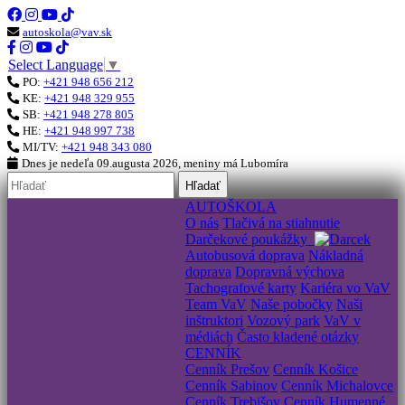
autoskola@vav.sk
Select Language
▼
PO:
+421 948 656 212
KE:
+421 948 329 955
SB:
+421 948 278 805
HE:
+421 948 997 738
MI/TV:
+421 948 343 080
Dnes je
nedeľa 09.augusta 2026
, meniny má
Lubomíra
Hľadať
AUTOŠKOLA
O nás
Tlačivá na stiahnutie
Darčekové poukážky
Autobusová doprava
Nákladná
doprava
Dopravná výchova
Tachografové karty
Kariéra vo VaV
Team VaV
Naše pobočky
Naši
inštruktori
Vozový park
VaV v
médiách
Často kladené otázky
CENNÍK
Cenník Prešov
Cenník Košice
Cenník Sabinov
Cenník Michalovce
Cenník Trebišov
Cenník Humenné