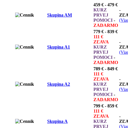
459 € - 479 €
KURZ
-
Skupina AM
PRVEJ
ZĽ
POMOCI
-
(Viac
ZADARMO
779 € - 839 €
111 €
ZĽAVA
-
Skupina A1
KURZ
ZĽ
PRVEJ
(Viac
POMOCI
-
ZADARMO
789 € - 849 €
111 €
ZĽAVA
-
Skupina A2
KURZ
ZĽ
PRVEJ
(Viac
POMOCI
-
ZADARMO
799 € - 859 €
111 €
ZĽAVA
-
Skupina A
KURZ
ZĽ
PRVEJ
(Viac