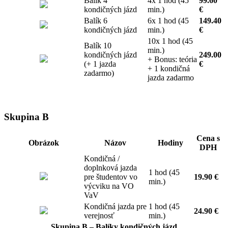
Balík 4
4x 1 hod (45
99.60
kondičných jázd
min.)
€
Balík 6
6x 1 hod (45
149.40
kondičných jázd
min.)
€
10x 1 hod (45
Balík 10
min.)
kondičných jázd
249.00
+ Bonus: teória
(+ 1 jazda
€
+ 1 kondičná
zadarmo)
jazda zadarmo
Skupina B
Cena s
Obrázok
Názov
Hodiny
DPH
Kondičná /
doplnková jazda
1 hod (45
pre študentov vo
19.90 €
min.)
výcviku na VO
VaV
Kondičná jazda pre
1 hod (45
24.90 €
verejnosť
min.)
Skupina B – Balíky kondičných jázd