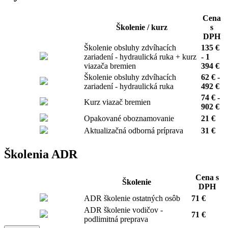
Cena
Školenie / kurz
s
DPH
Školenie obsluhy zdvíhacích
135 €
zariadení - hydraulická ruka + kurz
- 1
viazača bremien
394 €
Školenie obsluhy zdvíhacích
62 € -
zariadení - hydraulická ruka
492 €
74 € -
Kurz viazač bremien
902 €
Opakované oboznamovanie
21 €
Aktualizačná odborná príprava
31 €
Školenia ADR
Cena s
Školenie
DPH
ADR školenie ostatných osôb
71 €
ADR školenie vodičov -
71 €
podlimitná preprava