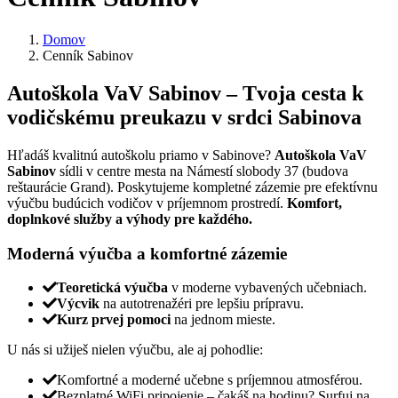
Domov
Cenník Sabinov
Autoškola VaV Sabinov – Tvoja cesta k
vodičskému preukazu v srdci Sabinova
Hľadáš kvalitnú autoškolu priamo v Sabinove?
Autoškola VaV
Sabinov
sídli v centre mesta na Námestí slobody 37 (budova
reštaurácie Grand). Poskytujeme kompletné zázemie pre efektívnu
výučbu budúcich vodičov v príjemnom prostredí.
Komfort,
doplnkové služby a výhody pre každého.
Moderná výučba a komfortné zázemie
Teoretická výučba
v moderne vybavených učebniach.
Výcvik
na autotrenažéri pre lepšiu prípravu.
Kurz prvej pomoci
na jednom mieste.
U nás si užiješ nielen výučbu, ale aj pohodlie:
Komfortné a moderné učebne s príjemnou atmosférou.
Bezplatné WiFi pripojenie – čakáš na hodinu? Surfuj na