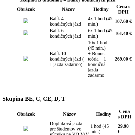
Cena s
Obrázok
Názov
Hodiny
DPH
Balík 4
4x 1 hod (45
107.60 €
kondičných jázd
min.)
Balík 6
6x 1 hod (45
161.40 €
kondičných jázd
min.)
10x 1 hod
(45 min.)
Balík 10
+ Bonus:
kondičných jázd (+
teória + 1
269.00 €
1 jazda zadarmo)
kondičná
jazda
zadarmo
Skupina BE, C, CE, D, T
Cena
Obrázok
Názov
Hodiny
s DPH
Doplnková jazda
1 hod (45
29.90
pre študentov vo
min.)
€
výcviku na VO VaV