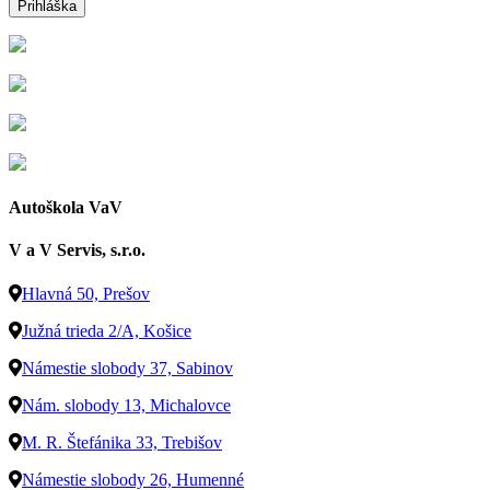
Prihláška
Autoškola VaV
V a V Servis, s.r.o.
Hlavná 50, Prešov
Južná trieda 2/A, Košice
Námestie slobody 37, Sabinov
Nám. slobody 13, Michalovce
M. R. Štefánika 33, Trebišov
Námestie slobody 26, Humenné