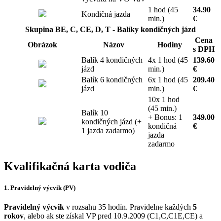
1 hod (45
34.90
Kondičná jazda
min.)
€
Skupina BE, C, CE, D, T - Balíky kondičných jázd
Cena
Obrázok
Názov
Hodiny
s DPH
Balík 4 kondičných
4x 1 hod (45
139.60
jázd
min.)
€
Balík 6 kondičných
6x 1 hod (45
209.40
jázd
min.)
€
10x 1 hod
(45 min.)
Balík 10
+ Bonus: 1
349.00
kondičných jázd (+
kondičná
€
1 jazda zadarmo)
jazda
zadarmo
Kvalifikačná karta vodiča
1. Pravidelný výcvik (PV)
Pravidelný výcvik
v rozsahu 35 hodín. Pravidelne každých
5
rokov
, alebo ak ste získal VP pred 10.9.2009 (C1,C,C1E,CE) a