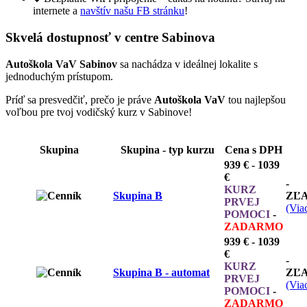
internete a
navštív našu FB stránku
!
Skvelá dostupnosť v centre Sabinova
Autoškola VaV Sabinov
sa nachádza v ideálnej lokalite s
jednoduchým prístupom.
Príď sa presvedčiť, prečo je práve
Autoškola VaV
tou najlepšou
voľbou pre tvoj vodičský kurz v Sabinove!
Skupina
Skupina - typ kurzu
Cena s DPH
939 € - 1039
€
-
KURZ
Skupina B
ZĽ
PRVEJ
(Viac
POMOCI
-
ZADARMO
939 € - 1039
€
-
KURZ
Skupina B - automat
ZĽ
PRVEJ
(Viac
POMOCI
-
ZADARMO