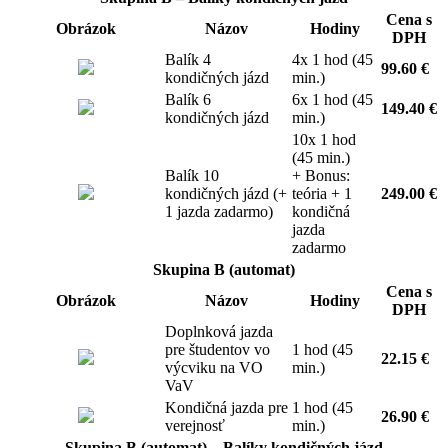
Cena s
Obrázok
Názov
Hodiny
DPH
Balík 4
4x 1 hod (45
99.60 €
kondičných jázd
min.)
Balík 6
6x 1 hod (45
149.40 €
kondičných jázd
min.)
10x 1 hod
(45 min.)
Balík 10
+ Bonus:
kondičných jázd (+
teória + 1
249.00 €
1 jazda zadarmo)
kondičná
jazda
zadarmo
Skupina B (automat)
Cena s
Obrázok
Názov
Hodiny
DPH
Doplnková jazda
pre študentov vo
1 hod (45
22.15 €
výcviku na VO
min.)
VaV
Kondičná jazda pre
1 hod (45
26.90 €
verejnosť
min.)
Skupina B (automat) – Balíky kondičných jázd