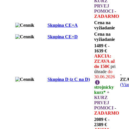
KURZ
PRVEJ
POMOCI
-
ZADARMO
Cena na
Skupina CE+A
vyžiadanie
Cena na
Skupina CE+D
vyžiadanie
1489 € -
1639 €
AKCIA:
ZĽAVA až
do 150€
pri
úhrade
do
-
30.06.2026
Skupina D (z C na D)
ZĽ
i
(Viac
strojnícky
kurz*
+
KURZ
PRVEJ
POMOCI
-
ZADARMO
2089 € -
2389 €