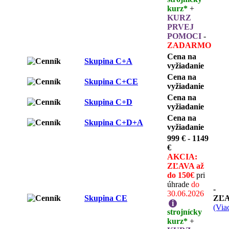
kurz*
+
KURZ
PRVEJ
POMOCI
-
ZADARMO
Cena na
Skupina C+A
vyžiadanie
Cena na
Skupina C+CE
vyžiadanie
Cena na
Skupina C+D
vyžiadanie
Cena na
Skupina C+D+A
vyžiadanie
999 € - 1149
€
AKCIA:
ZĽAVA až
do 150€
pri
úhrade
do
-
30.06.2026
Skupina CE
ZĽ
i
(Viac
strojnícky
kurz*
+