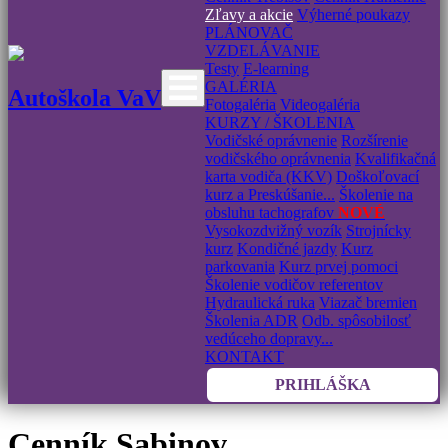
Zľavy a akcie
Výherné poukazy
PLÁNOVAČ
VZDELÁVANIE
Testy
E-learning
GALÉRIA
Autoškola VaV
Fotogaléria
Videogaléria
KURZY / ŠKOLENIA
Vodičské oprávnenie
Rozšírenie
vodičského oprávnenia
Kvalifikačná
karta vodiča (KKV)
Doškoľovací
kurz a Preskúšanie...
Školenie na
obsluhu tachografov
NOVÉ
Vysokozdvižný vozík
Strojnícky
kurz
Kondičné jazdy
Kurz
parkovania
Kurz prvej pomoci
Školenie vodičov referentov
Hydraulická ruka
Viazač bremien
Školenia ADR
Odb. spôsobilosť
vedúceho dopravy...
KONTAKT
PRIHLÁŠKA
Cenník Sabinov