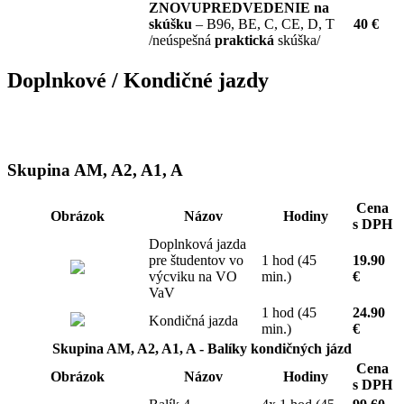
ZNOVUPREDVEDENIE na
skúšku
– B96, BE, C, CE, D, T
40 €
/neúspešná
praktická
skúška/
Doplnkové / Kondičné jazdy
Skupina AM, A2, A1, A
Cena
Obrázok
Názov
Hodiny
s DPH
Doplnková jazda
pre študentov vo
1 hod (45
19.90
výcviku na VO
min.)
€
VaV
1 hod (45
24.90
Kondičná jazda
min.)
€
Skupina AM, A2, A1, A - Balíky kondičných jázd
Cena
Obrázok
Názov
Hodiny
s DPH