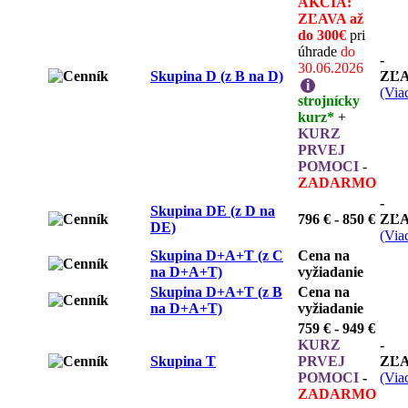
AKCIA:
ZĽAVA až
do 300€
pri
úhrade
do
-
30.06.2026
Skupina D (z B na D)
ZĽ
i
(Viac
strojnícky
kurz*
+
KURZ
PRVEJ
POMOCI
-
ZADARMO
-
Skupina DE (z D na
796 € - 850 €
ZĽ
DE)
(Viac
Skupina D+A+T (z C
Cena na
na D+A+T)
vyžiadanie
Skupina D+A+T (z B
Cena na
na D+A+T)
vyžiadanie
759 € - 949 €
KURZ
-
Skupina T
PRVEJ
ZĽ
POMOCI
-
(Viac
ZADARMO