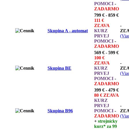
POMOCI
-
ZADARMO
799 € - 859 €
111 €
ZĽAVA
-
Skupina A - automat
KURZ
ZĽ
PRVEJ
(Viac
POMOCI
-
ZADARMO
569 € - 599 €
100 €
ZĽAVA
-
Skupina BE
KURZ
ZĽ
PRVEJ
(Viac
POMOCI
-
ZADARMO
399 € - 479 €
80 € ZĽAVA
KURZ
PRVEJ
-
Skupina B96
POMOCI
-
ZĽ
ZADARMO
(Viac
+
strojnícky
kurz*
za 99