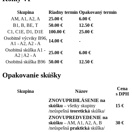
Skupina
Riadny termín
Opakovaný termín
AM, A1, A2, A
25.00 €
6.00 €
B1, B, BE, T
50.00 €
12.50 €
C1, C1E, D1, D1E
100.00 €
25.00 €
Osobitné výcviky B96,
14.00 €
-
A1 - A2, A2 - A
Osobitná skúška A1 -
25.00 €
6.00 €
A2 | A2 - A
Osobitná skúška B96
50.00 €
12.50 €
Opakovanie skúšky
Cena
Skupina
Názov
s DPH
ZNOVUPRIHLÁSENIE na
skúšku
– všetky skupiny
15 €
/neúspešná
teoretická
skúška/
ZNOVUPREDVEDENIE na
skúšku
– AM, A1, A2, A, B
30 €
/neúspešná
praktická
skúška/