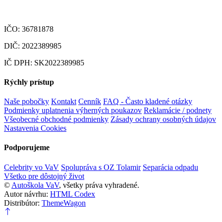
IČO: 36781878
DIČ: 2022389985
IČ DPH: SK2022389985
Rýchly prístup
Naše pobočky
Kontakt
Cenník
FAQ - Často kladené otázky
Podmienky uplatnenia výherných poukazov
Reklamácie / podnety
Všeobecné obchodné podmienky
Zásady ochrany osobných údajov
Nastavenia Cookies
Podporujeme
Celebrity vo VaV
Spolupráva s OZ Tolamir
Separácia odpadu
Všetko pre dôstojný život
©
Autoškola VaV
, všetky práva vyhradené.
Autor návrhu:
HTML Codex
Distribútor:
ThemeWagon