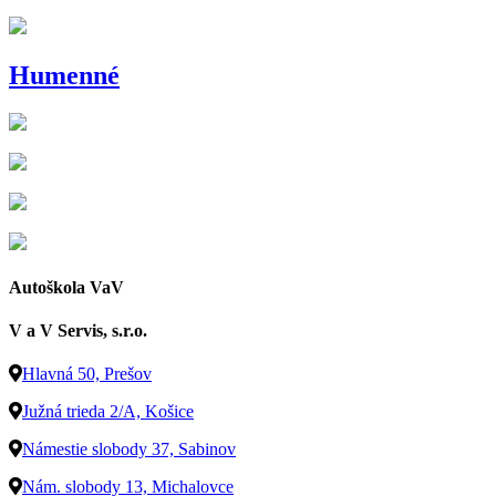
Humenné
Autoškola VaV
V a V Servis, s.r.o.
Hlavná 50, Prešov
Južná trieda 2/A, Košice
Námestie slobody 37, Sabinov
Nám. slobody 13, Michalovce