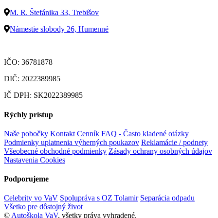
M. R. Štefánika 33, Trebišov
Námestie slobody 26, Humenné
IČO: 36781878
DIČ: 2022389985
IČ DPH: SK2022389985
Rýchly prístup
Naše pobočky
Kontakt
Cenník
FAQ - Často kladené otázky
Podmienky uplatnenia výherných poukazov
Reklamácie / podnety
Všeobecné obchodné podmienky
Zásady ochrany osobných údajov
Nastavenia Cookies
Podporujeme
Celebrity vo VaV
Spolupráva s OZ Tolamir
Separácia odpadu
Všetko pre dôstojný život
©
Autoškola VaV
, všetky práva vyhradené.