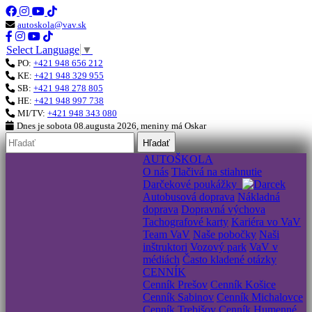
autoskola@vav.sk
Select Language
▼
PO:
+421 948 656 212
KE:
+421 948 329 955
SB:
+421 948 278 805
HE:
+421 948 997 738
MI/TV:
+421 948 343 080
Dnes je
sobota 08.augusta 2026
, meniny má
Oskar
Hľadať
AUTOŠKOLA
O nás
Tlačivá na stiahnutie
Darčekové poukážky
Autobusová doprava
Nákladná
doprava
Dopravná výchova
Tachografové karty
Kariéra vo VaV
Team VaV
Naše pobočky
Naši
inštruktori
Vozový park
VaV v
médiách
Často kladené otázky
CENNÍK
Cenník Prešov
Cenník Košice
Cenník Sabinov
Cenník Michalovce
Cenník Trebišov
Cenník Humenné