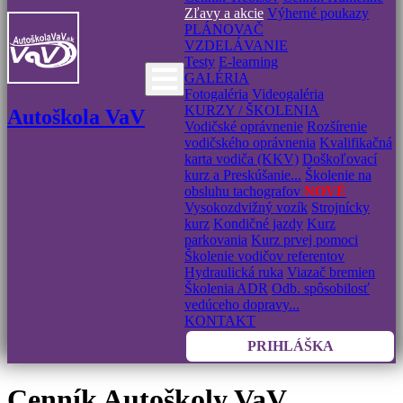
Zľavy a akcie
Výherné poukazy
PLÁNOVAČ
VZDELÁVANIE
Testy
E-learning
GALÉRIA
Fotogaléria
Videogaléria
KURZY / ŠKOLENIA
Autoškola VaV
Vodičské oprávnenie
Rozšírenie
vodičského oprávnenia
Kvalifikačná
karta vodiča (KKV)
Doškoľovací
kurz a Preskúšanie...
Školenie na
obsluhu tachografov
NOVÉ
Vysokozdvižný vozík
Strojnícky
kurz
Kondičné jazdy
Kurz
parkovania
Kurz prvej pomoci
Školenie vodičov referentov
Hydraulická ruka
Viazač bremien
Školenia ADR
Odb. spôsobilosť
vedúceho dopravy...
KONTAKT
PRIHLÁŠKA
Cenník Autoškoly VaV